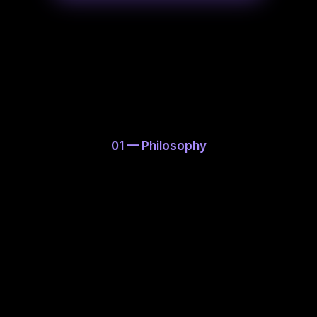
JA
EN
01 — Philosophy