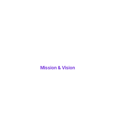
2024
.08
設立
Mission & Vision