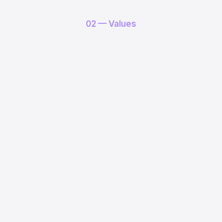
02 — Values
TAKE Aにいる理由を常に考える
01
素直さ
02